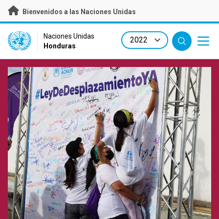
Skip
Bienvenidos a las Naciones Unidas
to
main
content
UN Logo
Naciones Unidas
Honduras