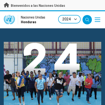
Skip
Bienvenidos a las Naciones Unidas
to
main
content
UN Logo
Naciones Unidas
Honduras