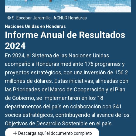
© S. Escobar Jaramillo | ACNUR Honduras
©
Naciones Unidas en Honduras
In
Informe Anual de Resultados
M
2024
R
En 2024, el Sistema de las Naciones Unidas
E
acompañó a Honduras mediante 176 programas y
R
proyectos estratégicos, con una inversión de 156.2
e
millones de dólares. Estas iniciativas, alineadas con
Re
las Prioridades del Marco de Cooperación y el Plan
en
de Gobierno, se implementaron en los 18
departamentos del país en colaboración con 341
socios estratégicos, contribuyendo al avance de los
Objetivos de Desarrollo Sostenible en el país.
Descarga aquí el documento completo